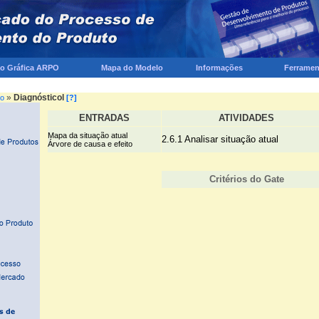
ão Gráfica ARPO
Mapa do Modelo
Informações
Ferramen
»
Diagnósticol
io
[?]
ENTRADAS
ATIVIDADES
Mapa da situação atual
2.6.1 Analisar situação atual
Árvore de causa e efeito
Critérios do Gate